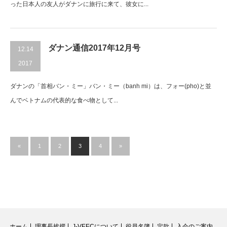
った日本人の友人がダナンに旅行に来て、彼女に...
ダナン通信2017年12月号
12.14
2017
ダナンの「首相バン・ミー」バン・ミー（banh mi）は、フォー(pho)と並
んでベトナムの代表的な食べ物として...
«
1
2
3
4
»
ホーム
理事長挨拶
J-VEECについて
役員名簿
定款
入会のご案内