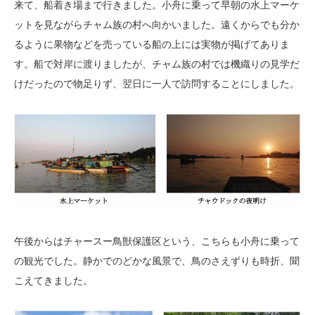
来て、船着き場まで行きました。小舟に乗って早朝の水上マーケ
ットを見ながらチャム族の村へ向かいました。遠くからでも分か
るように果物などを売っている船の上には実物が掲げてありま
す。船で対岸に渡りましたが、チャム族の村では機織りの見学だ
けだったので物足りず、翌日に一人で訪問することにしました。
午後からはチャースー鳥獣保護区という、こちらも小舟に乗って
の観光でした。静かでのどかな風景で、鳥のさえずりも時折、聞
こえてきました。