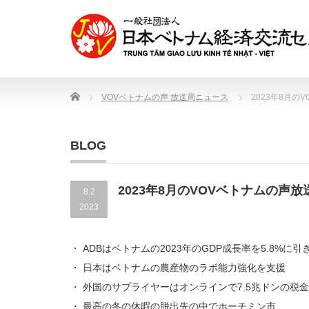
Home
VOVベトナムの声 放送局ニュース
2023年8月の
BLOG
2023年8月のVOVベトナムの声
8.2
2023
・ ADBはベトナムの2023年のGDP成長率を5.8%に引
・ 日本はベトナムの農産物のラボ能力強化を支援
・ 外国のサプライヤーはオンラインで7.5兆ドンの税
・ 最高の冬の休暇の脱出先の中でホーチミン市