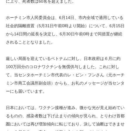
に上り、死者数は60名を超えました。
ホーチミン市人民委員会は、6月14日、市内全域で適用している
社会的隔離措置（5月31日午前0時より開始）について、6月15日
から14日間の延長を決定し、6月30日午前0時まで同措置が継続
されることとなりました。
厳しい局面を迎えているベトナムに対し、日本政府は６月に約
100万回分のコロナワクチンを無償供与しました。これに対し
て、当センタホーチミン市代表のレ・ビン・フンさん（元ホーチ
ミン市商工会議所副会頭）からも、お礼のメッセージが当センタ
ーにも届いています。
日本においては、ワクチン接種が進み、微かな光が見え始めてい
るものの、感染者数は下げ止まりの傾向が見られ、とりわけ首都
圏においては再び増加傾向に転じており、決して油断はできませ