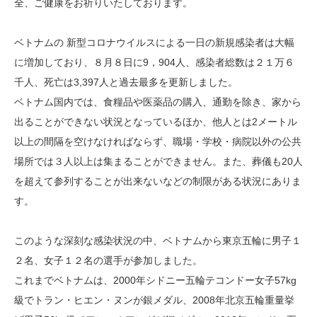
全、ご健康をお祈りいたしております。
ベトナムの 新型コロナウイルスによる一日の新規感染者は大幅
に増加しており、８月８日に9，904人、感染者総数は２１万６
千人、死亡は3,397人と過去最多を更新しました。
ベトナム国内では、食糧品や医薬品の購入、通勤を除き、家から
出ることができない状況となっているほか、他人とは2メートル
以上の間隔を空けなければならず、職場・学校・病院以外の公共
場所では３人以上は集まることができません。また、葬儀も20人
を超えて参列することが出来ないなどの制限がある状況にありま
す。
このような深刻な感染状況の中、ベトナムから東京五輪に男子１
２名、女子１２名の選手が参加しました。
これまでベトナムは、2000年シドニー五輪テコンドー女子57kg
級でトラン・ヒエン・ヌンが銀メダル、2008年北京五輪重量挙