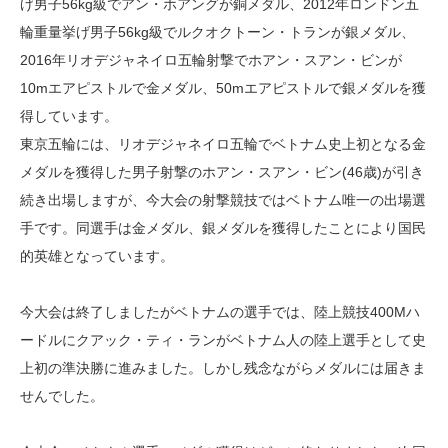
げ男子56kg級でアン・ホアングが銅メダル、2012年ロンドン五
輪重量挙げ男子56kg級でルクオクトーン・トランが銀メダル、
2016年リオデジャネイロ五輪射撃でホアン・スアン・ビンが
10mエアピストルで金メダル、50mエアピストルで銀メダルを獲
得しています。
東京五輪には、リオデジャネイロ五輪でベトナム史上初となる金
メダルを獲得した男子射撃のホアン・スアン・ビン(46歳)が引き
続き出場しますが、今大会の射撃競技ではベトナム唯一の出場選
手です。同選手は金メダル、銀メダルを獲得したことにより国民
的英雄となっています。
今大会は終了しましたがベトナムの選手では、陸上競技400Mハ
ードルにクアック・ティ・ランがベトナム人の陸上選手として史
上初の準決勝に進みました。しかし残念ながらメダルには届きま
せんでした。