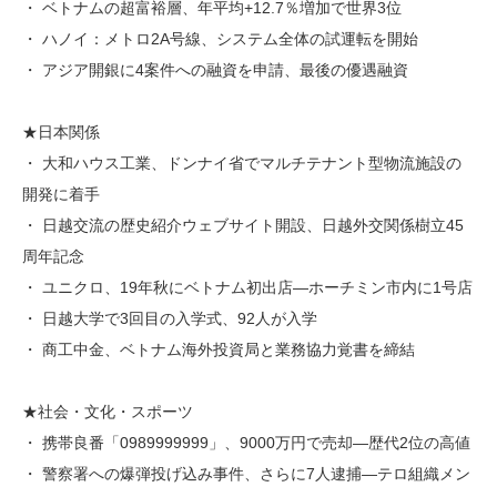
・ ベトナムの超富裕層、年平均+12.7％増加で世界3位
・ ハノイ：メトロ2A号線、システム全体の試運転を開始
・ アジア開銀に4案件への融資を申請、最後の優遇融資
★日本関係
・ 大和ハウス工業、ドンナイ省でマルチテナント型物流施設の
開発に着手
・ 日越交流の歴史紹介ウェブサイト開設、日越外交関係樹立45
周年記念
・ ユニクロ、19年秋にベトナム初出店―ホーチミン市内に1号店
・ 日越大学で3回目の入学式、92人が入学
・ 商工中金、ベトナム海外投資局と業務協力覚書を締結
★社会・文化・スポーツ
・ 携帯良番「0989999999」、9000万円で売却―歴代2位の高値
・ 警察署への爆弾投げ込み事件、さらに7人逮捕―テロ組織メン