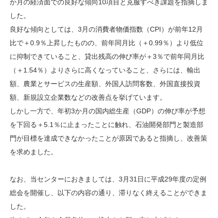
か月の経済面での良好な傾向10項目と克服すべき課題を指摘しま
した。
良好な傾向としては、3月の消費者物価指数（CPI）が前年12月
比で＋0.9％上昇したものの、前年同月比（＋0.99％）より低位
に抑制できていること、貸出残高の伸び率が＋3％で前年同月比
（＋1.54％）よりさらに高くなっていること、さらには、輸出
額、農業とサービスの生産額、外国人訪問客数、外国直接投資
額、新規設立企業数などの改善点を挙げています。
しかし一方で、年初3か月の国内総生産（GDP）の伸び率が予想
を下回る＋5.1％に止まったことに触れ、石油開発部門と製造部
門が目標を達成できなかったことが原因であると指摘し、改善策
を求めました。
なお、当センターにおきましては、3月31日に平成29年度の定例
総会を開催し、以下の内容の通り、滞りなく終えることができま
した。