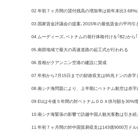
02.年初７ヶ月間の貸付残高の増加率は前年末比3.68
03.国家賃金評議会の提案､2015年の最低賃金の平均引き
04.ムーディーズ､ベトナムの発行体格付けを｢B2｣から｢
05.南部地域で最大の高速道路の起工式が行われる
06.首相がクアンニン空港の建設に賛成
07.年初から7月15日までの財政収支は85兆ドンの赤字
08.南シナ海問題により、上半期にベトナム航空は赤字
09.EUは今後５年間の対ベトナムＯＤＡ供与額を30%
10.南シナ海緊張の影響で訪越中国人観光客数は引き
11.年初７ヶ月間の対中国貿易収支は143億9000万ド