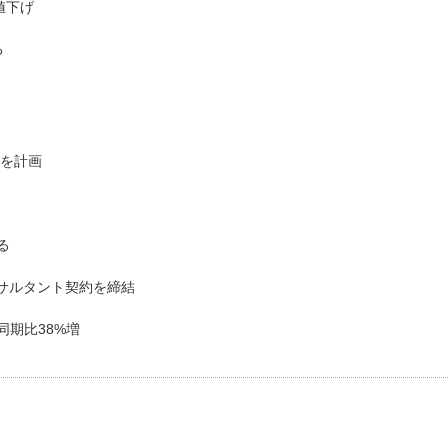
値下げ
る
入を計画
る
ンサルタント契約を締結
同期比38%増