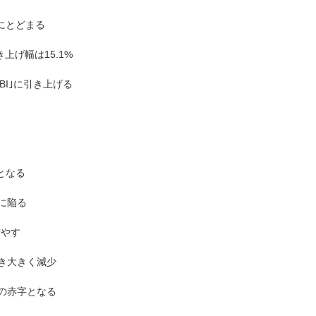
%にとどまる
上げ幅は15.1%
BI｣に引き上げる
となる
に陥る
増やす
続き大きく減少
ルの赤字となる