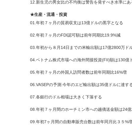
12.新生児の男女比の不均衡は警告を発すべき水準にあ
★生産・流通・投資
01.年初７ヶ月の貿易収支は13億ドルの黒字となる
02.年初７ヶ月のFDI認可額は前年同期比19.9%減
03.年初から８月14日までの米輸出額は17億2800万ド
04.ベトナム株式市場への海外間接投資(FII)額は130
05.年初７ヶ月の外国人訪問者数は前年同期比16%増
06.VASEPの予測:今年のエビ輸出額は35億ドルに達す
07.各銀行のドル相場は大きく下落する
08.年初７ヶ月間のホーチミン市への越僑送金額は24億2
09.年初7ヶ月間の自動車販売台数は前年同月比３５%