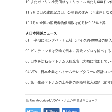
10.またガソリン小売価格を１リットル当たり600ドン
11.9月２日の建国記念日、公務員の休みは４達休とな
12.7月の全国の消費者物価指数は前月比0.23%上昇
★日本関係ニュース
01.下半期にホンダベトナム社はバイク約4000台の輸
02.ビンディン省は空輸で日本に高級マグロを輸出する
03.日本を訪ねるベトナム人観光客は大幅に増加してい
04.VTV、日本企業とベトナムテレビタワーの設計コ
05.第一生命ベトナムの上半期の保険料収入総額は前年
Uncategorized
,
VOVベトナムの声 放送局ニュース
Tweet
Share
Hatena