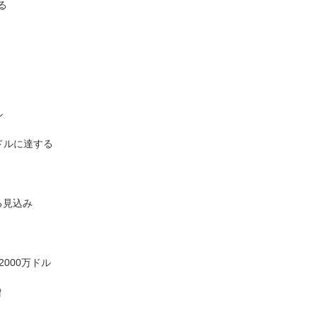
る
ル
億ドルに達する
る見込み
000万ドル
増