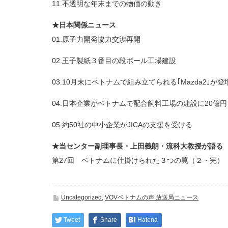
11.不透明な年末までの物価の動き
★日本関係ニュース
01.原子力開発協力交渉再開
02.王子製紙３番目の段ボール工場建設
03.10月末にベトナムで組み立てられる｢Mazda2｣が登
04.日本企業がベトナムで配合飼料工場の建設に20億
05.約50社の中小企業がJICAの支援を受ける
★当センター副理事長・上田義朗・流科大教授が語る 
第27回 ベトナムに仕掛けられた３つの罠（２・完）
Uncategorized
,
VOVベトナムの声 放送局ニュース
Tweet
Share
Hatena