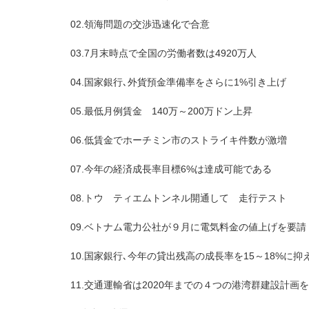
02.領海問題の交渉迅速化で合意
03.7月末時点で全国の労働者数は4920万人
04.国家銀行､外貨預金準備率をさらに1%引き上げ
05.最低月例賃金 140万～200万ドン上昇
06.低賃金でホーチミン市のストライキ件数が激増
07.今年の経済成長率目標6%は達成可能である
08.トウ ティエムトンネル開通して 走行テスト
09.ベトナム電力公社が９月に電気料金の値上げを要請
10.国家銀行､今年の貸出残高の成長率を15～18%に抑
11.交通運輸省は2020年までの４つの港湾群建設計画