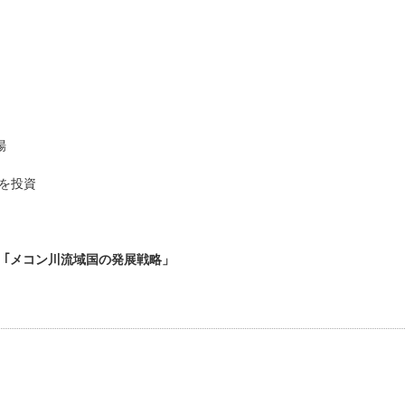
場
円を投資
｢メコン川流域国の発展戦略」