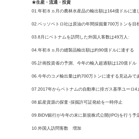
★生産・流通・投資
01.年初８ヵ月の農林水産品の輸出額は164億ドルに達
02.ベッソペトロ社は原油の年間採掘量700万トンを目
03.8月にベトナムを訪問した外国人客数は49万人:
04.年初８ヵ月の縫製品輸出額は約90億ドルに達する
05.計画投資省の予測、今年の輸入超過額は120億ドル
06.今年のコメ輸出量は約700万トンに達する見込みで
07.2017年からベトナムの自動車に排ガス基準ユーロ4
08.鉱産資源の探査･採掘許可証発給を一時停止
09.BIDV銀行が今年の末に新規株式公開(IPO)を行う予
10.外国人訪問客数 増加