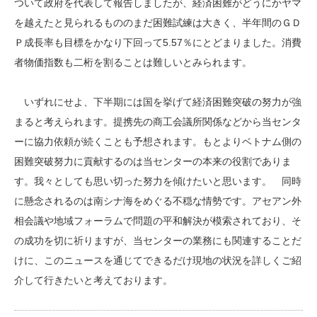
ついて政府を代表して報告しましたが、経済困難がどうにかヤマ
を越えたと見られるもののまだ困難試練は大きく、半年間のＧＤ
Ｐ成長率も目標をかなり下回って5.57％にとどまりました。消費
者物価指数も二桁を割ることは難しいとみられます。
いずれにせよ、下半期には国を挙げて経済困難突破の努力が強
まると考えられます。提携先の商工会議所関係などから当センタ
ーに協力依頼が続くことも予想されます。もとよりベトナム側の
困難突破努力に貢献するのは当センターの本来の役割でありま
す。我々としても思い切った努力を傾けたいと思います。 同時
に懸念されるのは南シナ海をめぐる不穏な情勢です。アセアン外
相会議や地域フォーラムで問題の平和解決が模索されており、そ
の成功を切に祈りますが、当センターの業務にも関連することだ
けに、このニュースを通じてできるだけ現地の状況を詳しくご紹
介して行きたいと考えております。