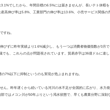
は3.1%でしたから、年間目標の6.5%には届きませんが、長いテト休暇を
高伸び率は5.8%、工業部門の伸び率は13.6%、小売サービス関係の
ですね。
伸びずに昨年実績より1.6%減少し、もう一つは消費者物価指数が3月で
閣議でも、これらの点が問題視されています。貿易赤字は36億ドルに達し
目標の7%以下に抑制というのも実現が危ぶまれますね。
せん。昨年遅くから続いている河川の水不足が全国的に広がり、水力発
部ではメコン川が50年ぶりという渇水状態で、早くも農業分野に深刻