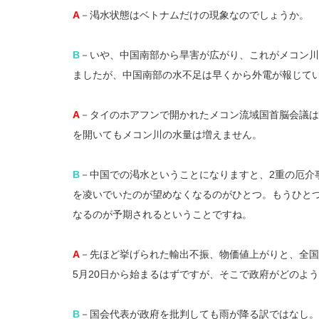
A
－渇水状態はベトナムだけの現象なのでしょうか。
B
－いや、中国南部から旱害が広がり、これがメコン川
ましたが、中国南部の水不足は早くから外電が報じて
A
－タイのホアフンで開かれたメコン流域国首脳会議は
を開いてもメコン川の水量は増えません。
B
－中国での渇水ということになりますと、2重の厄介
を凌いでいたのが望めなくなるのがひとつ。もうひと
なるのが予期されるということですね。
A
－先ほど挙げられた輸出不振、物価値上がりと、全国
5月20日から始まるはずですが、そこで政府がどのよ
B
－国会代表が政府を批判しても雨が降る訳ではなし。