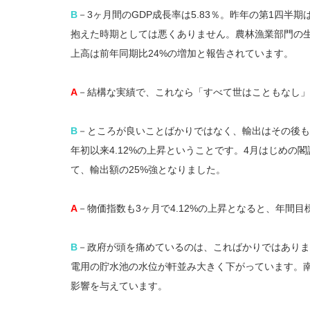
B
－3ヶ月間のGDP成長率は5.83％。昨年の第1四半期
抱えた時期としては悪くありません。農林漁業部門の生産
上高は前年同期比24%の増加と報告されています。
A
－結構な実績で、これなら「すべて世はこともなし」
B
－ところが良いことばかりではなく、輸出はその後も
年初以来4.12%の上昇ということです。4月はじめの
て、輸出額の25%強となりました。
A
－物価指数も3ヶ月で4.12%の上昇となると、年間
B
－政府が頭を痛めているのは、こればかりではありま
電用の貯水池の水位が軒並み大きく下がっています。南
影響を与えています。