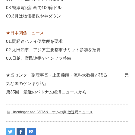
08.複線電化計画で100億ドル
09.3月は物価指数ややダウン
★日本関係ニュース
01.関経連ハノイ便増便を要求
02.太田知事、アジア主要都市サミット参加を招聘
03.日越、官民連携でインフラ整備
★当センター副理事長・上田義朗・流科大教授が語る ｢元
気な国のゲンキな話」
第35回 最近のベトナム経済ニュースから
Uncategorized
,
VOVベトナムの声 放送局ニュース