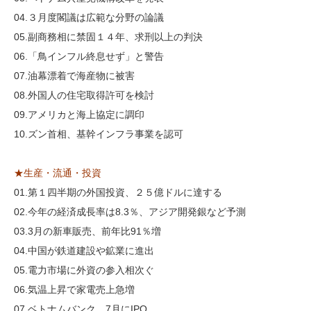
04.３月度閣議は広範な分野の論議
05.副商務相に禁固１４年、求刑以上の判決
06.「鳥インフル終息せず」と警告
07.油幕漂着で海産物に被害
08.外国人の住宅取得許可を検討
09.アメリカと海上協定に調印
10.ズン首相、基幹インフラ事業を認可
★生産・流通・投資
01.第１四半期の外国投資、２５億ドルに達する
02.今年の経済成長率は8.3％、アジア開発銀など予測
03.3月の新車販売、前年比91％増
04.中国が鉄道建設や鉱業に進出
05.電力市場に外資の参入相次ぐ
06.気温上昇で家電売上急増
07.ベトナムバンク、7月にIPO