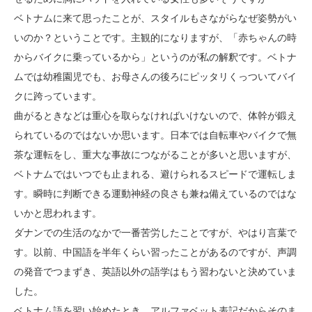
ベトナムに来て思ったことが、スタイルもさながらなぜ姿勢がい
いのか？ということです。主観的になりますが、「赤ちゃんの時
からバイクに乗っているから」というのが私の解釈です。ベトナ
ムでは幼稚園児でも、お母さんの後ろにピッタリくっついてバイ
クに跨っています。
曲がるときなどは重心を取らなければいけないので、体幹が鍛え
られているのではないか思います。日本では自転車やバイクで無
茶な運転をし、重大な事故につながることが多いと思いますが、
ベトナムではいつでも止まれる、避けられるスピードで運転しま
す。瞬時に判断できる運動神経の良さも兼ね備えているのではな
いかと思われます。
ダナンでの生活のなかで一番苦労したことですが、やはり言葉で
す。以前、中国語を半年くらい習ったことがあるのですが、声調
の発音でつまずき、英語以外の語学はもう習わないと決めていま
した。
ベトナム語を習い始めたとき、アルファベット表記だからそのま