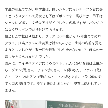
学生の制服ですが、中学生は、白いシャツに赤いチーフを首に巻
くというスタイルで男女とも下はズボンです。高校生は、男子は
シャツにズボン、女子はアオザイでした。名札ですが、バッジで
はなくワッペンで貼り付けてあります。
担当した学校は４校あり、クラスは６年生から 12年生までの19
クラス。担当クラスの生徒数は計780人ほど。生徒の名前を覚え
ようとしましたが、週一回か隔週でしか会わないので、ほんの一
部しか覚えられませんでした。
因みに、ウイキペディアによるとベトナム人に多い名前は上位か
ら、グエン(阮)さん、チャン(陳)さん、レ(黎)さん、ファム（范)
さん、フイン/ホアン（藩)さん・・・と続きます。上位10位の姓
で人口の 85％です。漢字も併記しましたが、現在は使われてい
ません。