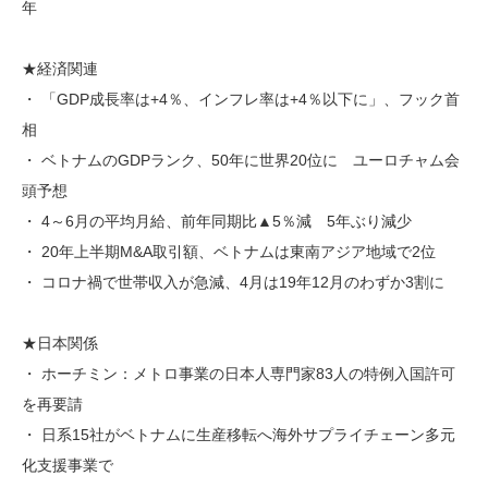
年
★経済関連
・ 「GDP成長率は+4％、インフレ率は+4％以下に」、フック首
相
・ ベトナムのGDPランク、50年に世界20位に ユーロチャム会
頭予想
・ 4～6月の平均月給、前年同期比▲5％減 5年ぶり減少
・ 20年上半期M&A取引額、ベトナムは東南アジア地域で2位
・ コロナ禍で世帯収入が急減、4月は19年12月のわずか3割に
★日本関係
・ ホーチミン：メトロ事業の日本人専門家83人の特例入国許可
を再要請
・ 日系15社がベトナムに生産移転へ海外サプライチェーン多元
化支援事業で