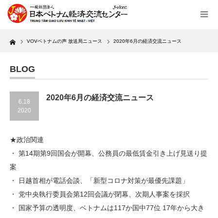
Home
VOVベトナムの声 放送局ニュース
2020年6月の経済交流ニュース
BLOG
2020年6月の経済交流ニュース
6.18
2020
★政治関連
・ 第14期第9回国会が開幕、公務員の最低賃金引き上げ見送り提
案
・ 日越首相が電話会談、「新型コロナ対策が最優先課題」
・ 党中央執行委員会第12回会議が閉幕、次期人事案を採択
・ 国家予算の透明度、ベトナムは117か国中77位 17年から大き