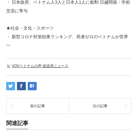
・ 日本政府、ベトナム人3人と日本人1人に叙勲 日越関係・学術
交流に寄与
★社会・文化・スポーツ
・ 新型コロナ対策効果ランキング、死者ゼロのベトナムが世界
一
VOVベトナムの声 放送局ニュース
前の記事
次の記事
関連記事