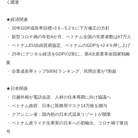
く躍進
★経済関連
・ 20年GDP成長率目標+3.6～5.2％に下方修正の方針
・ 新型コロナ禍の年初4か月、ベトナム全国の失業者数は67万人
・ ベトナムEU自由貿易協定、ベトナムのGDPを+2.4％押し上げ
・ 25年にデジタル経済をGDPの2割に、第4次産業革命国家戦略
案
・ 企業成長率トップ500社ランキング、民間企業が7割超
★日本関係
・ 日越外相が電話会談、人材の往来再開に向け協議へ
・ ベトナム政府、日本に医療用マスク14万枚を贈与
・ クアンニン省：国内初の日本式温泉リゾートが開業
・ ベトナム産ライチ生果実の日本への初輸出、コロナ禍で黄信
号