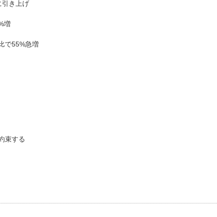
に引き上げ
%増
比で55%急増
約束する