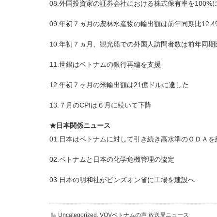
08.外国投資家の証券会社における株式保有率を100%
09.年初７ヵ月の農林水産物の輸出額は前年同期比12.4
10.年初７ヵ月、観光船での外国人訪問者数は前年同期
11.世銀はベトナムの銀行再編を支援
12.年初７ヶ月の米輸出額は21億ドルに達した
13.７月のCPIは６月に続いて下降
★日本関係ニュース
01.日本はベトナムに対して引き続き高水準のＯＤＡを
02.ベトナムと日本の化学危機管理の協定
03.日本の明和社がビンズオン省に工場を建設へ
Uncategorized
,
VOVベトナムの声 放送局ニュース