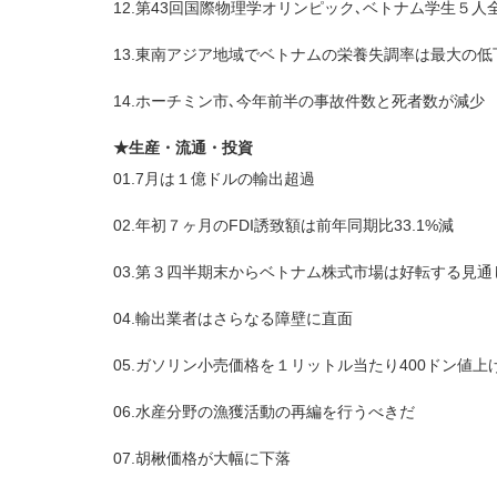
12.第43回国際物理学オリンピック､ベトナム学生５人
13.東南アジア地域でベトナムの栄養失調率は最大の低
14.ホーチミン市､今年前半の事故件数と死者数が減少
★生産・流通・投資
01.7月は１億ドルの輸出超過
02.年初７ヶ月のFDI誘致額は前年同期比33.1%減
03.第３四半期末からベトナム株式市場は好転する見通
04.輸出業者はさらなる障壁に直面
05.ガソリン小売価格を１リットル当たり400ドン値上
06.水産分野の漁獲活動の再編を行うべきだ
07.胡楸価格が大幅に下落