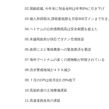
02.国銀総裁､今年末に預金金利は年率8%に引き下げ
03.個人所得税法:課税最低限を月収900万ドンまで引
04.ベトナムの公的債務残高は安全範囲を超えた
05.米越両政府が供応でダナン空港除染
06.政府にエビ養殖農家への緊急救済を要請
07.海外でベトナムの多くの貨物船が抑留されている
08.洪水警戒地域が４５％減少
09.７月のCPIは前月比0.29%低下
10.高架鉄道の土地整備遅延
11.高速道路改良の遅延