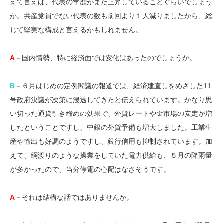
えて言えば、代表の学歴がまた上昇していることぐらいでしょう
か。共産党員でない代表の数も前回より１人減りましたから、総
じて堅実な構成と言えるかもしれません。
A
－国内情勢、特に経済面では変化はあったのでしょうか。
B
－６月はじめの定例閣議の報道では、経済建直しをめざした11
号政府決議が次第に浸透してきたと伝えられています。かなり思
い切った通貨引き締めの効果で、外貨レートや金市場の安定が増
したということですし、中銀の外貨予備も増大しました。工業生
産や輸出も好調のようですし、銀行信用も抑制されています。加
えて、綱渡りのような操業をしていた電力供給も、５月の降雨量
が多かったので、当分停電の心配はなさそうです。
A
－それは結構な話ではありませんか。