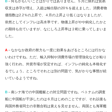
B
－何もかもいいことばかりではありません。５月に限れば貿易
収支は赤字が増え、入超は輸出額の20％を超えました。消費者物
価指数は2.2％の上昇で、４月の上昇より低くはなりましたが、
依然としてインフレは高水準です。物価上昇がやや鈍化したかと
の期待も出ていますが、なにしろ上昇率は２桁に乗ってしまいま
した。
A
－なかなか政府の努力も一度に効果をあげるところには行かな
いわけですね。ただ、輸入抑制や消費市場の管理強化などが粘り
強く行われ、外貨市場が安定すれば、インフレの鈍化も本格化す
るでしょう。ところでそれとは別の問題で、気がかりな事態が続
いているようですね。
B
－南シナ海での中国艦艇との対立問題ですね。ベトナムの調査
船に中国船が干渉したのは６月はじめのことですが、それ以後も
両国外務省同士の非難合戦は衰えを見せません。両国とも海軍艦