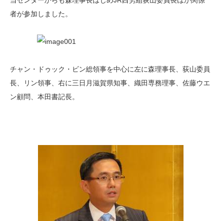
当センターからも森理事長はじめJR西労組荻山委員長ほか関係
者が参加しました。
チャン・ドゥック・ビン総領事を中心に左に森理事長、荻山委員
長、リン領事、右に三日月滋賀県知事、織田専務理事、佐藤ウエ
ン顧問、本田書記長。