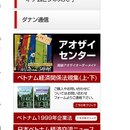
月
の
し
人
ま
ろ
慣