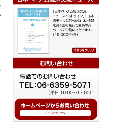
ご
族
家
ラ
い
）