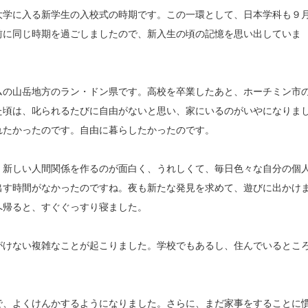
学に入る新学生の入校式の時期です。この一環として、日本学科も９
前に同じ時期を過ごしましたので、新入生の頃の記憶を思い出していま
の山岳地方のラン・ドン県です。高校を卒業したあと、ホーチミン市
た頃は、叱られるたびに自由がないと思い、家にいるのがいやになりま
れたかったのです。自由に暮らしたかったのです。
新しい人間関係を作るのが面白く、うれしくて、毎日色々な自分の個
出す時間がなかったのですね。夜も新たな発見を求めて、遊びに出かけ
へ帰ると、すぐぐっすり寝ました。
けない複雑なことが起こりました。学校でもあるし、住んでいるとこ
、よくけんかするようになりました。さらに、まだ家事をすることに