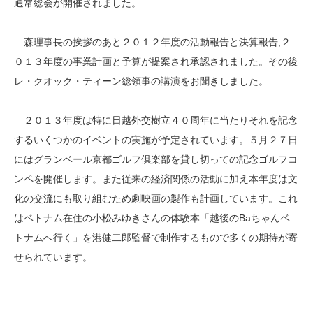
通常総会が開催されました。
森理事長の挨拶のあと２０１２年度の活動報告と決算報告,２
０１３年度の事業計画と予算が提案され承認されました。その後
レ・クオック・ティーン総領事の講演をお聞きしました。
２０１３年度は特に日越外交樹立４０周年に当たりそれを記念
するいくつかのイベントの実施が予定されています。５月２７日
にはグランベール京都ゴルフ倶楽部を貸し切っての記念ゴルフコ
ンペを開催します。また従来の経済関係の活動に加え本年度は文
化の交流にも取り組むため劇映画の製作も計画しています。これ
はベトナム在住の小松みゆきさんの体験本「越後のBaちゃんベ
トナムへ行く」を港健二郎監督で制作するもので多くの期待が寄
せられています。