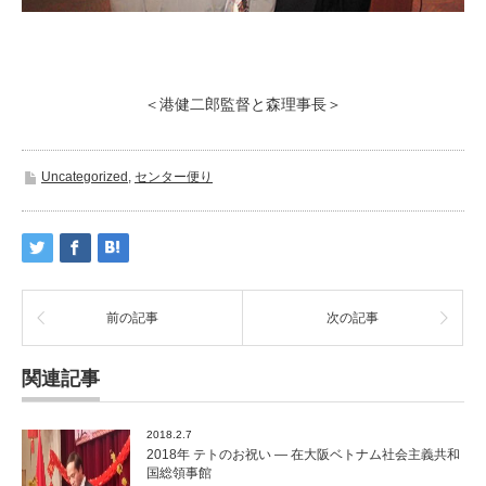
＜港健二郎監督と森理事長＞
Uncategorized
,
センター便り
前の記事
次の記事
関連記事
2018.2.7
2018年 テトのお祝い ― 在大阪ベトナム社会主義共和
国総領事館