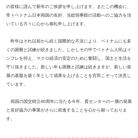
の皆様に謹んで新年のご挨拶を申し上げます。またこの機会に、
常々ベトナム日本両国の友好、当総領事館の活動へのご協力を頂
いている方々に心から御礼申し上げます。
昨年はそれ以前から続く国際的な不況により、ベトナムにも多
くの困難と試練が続きました。しかしその中でベトナム人民はイ
ンフレを抑え、マクロ経済の安定のために奮闘し、国土と生活を
守り抜きました。新しい年も困難と試練は続きますが、新しい発
展の基盤を築く年として成果を上げることを官民こぞって決意し
ています。
両国の国交樹立40周年に当たる今年、貴センターの一層の発展
と友好協力の事業がさらに前進することを心から願っておりま
す。
～～～～～～～～～～～～～～～～～～～～～～～