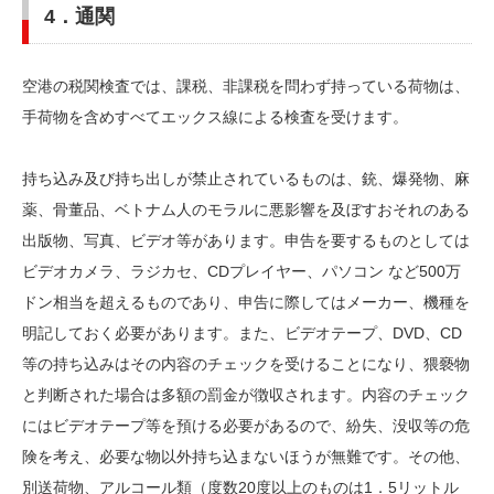
4．通関
空港の税関検査では、課税、非課税を問わず持っている荷物は、
手荷物を含めすべてエックス線による検査を受けます。
持ち込み及び持ち出しが禁止されているものは、銃、爆発物、麻
薬、骨董品、ベトナム人のモラルに悪影響を及ぼすおそれのある
出版物、写真、ビデオ等があります。申告を要するものとしては
ビデオカメラ、ラジカセ、CDプレイヤー、パソコン など500万
ドン相当を超えるものであり、申告に際してはメーカー、機種を
明記しておく必要があります。また、ビデオテープ、DVD、CD
等の持ち込みはその内容のチェックを受けることになり、猥褻物
と判断された場合は多額の罰金が徴収されます。内容のチェック
にはビデオテープ等を預ける必要があるので、紛失、没収等の危
険を考え、必要な物以外持ち込まないほうが無難です。その他、
別送荷物、アルコール類（度数20度以上のものは1．5リットル