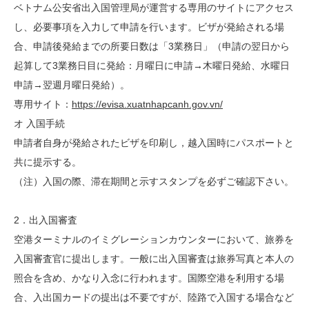
ベトナム公安省出入国管理局が運営する専用のサイトにアクセス
し、必要事項を入力して申請を行います。ビザが発給される場
合、申請後発給までの所要日数は「3業務日」（申請の翌日から
起算して3業務日目に発給：月曜日に申請→木曜日発給、水曜日
申請→翌週月曜日発給）。
専用サイト：
https://evisa.xuatnhapcanh.gov.vn/
オ 入国手続
申請者自身が発給されたビザを印刷し，越入国時にパスポートと
共に提示する。
（注）入国の際、滞在期間と示すスタンプを必ずご確認下さい。
2．出入国審査
空港ターミナルのイミグレーションカウンターにおいて、旅券を
入国審査官に提出します。一般に出入国審査は旅券写真と本人の
照合を含め、かなり入念に行われます。国際空港を利用する場
合、入出国カードの提出は不要ですが、陸路で入国する場合など