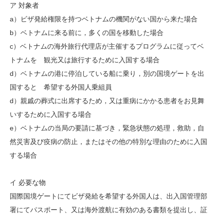
ア 対象者
a）ビザ発給権限を持つベトナムの機関がない国から来た場合
b）ベトナムに来る前に，多くの国を移動した場合
c）ベトナムの海外旅行代理店が主催するプログラムに従ってベ
トナムを 観光又は旅行するために入国する場合
d）ベトナムの港に停泊している船に乗り，別の国境ゲートを出
国すると 希望する外国人乗組員
d）親戚の葬式に出席するため，又は重病にかかる患者をお見舞
いするために入国する場合
e）ベトナムの当局の要請に基づき，緊急状態の処理，救助，自
然災害及び疫病の防止，またはその他の特別な理由のために入国
する場合
イ 必要な物
国際国境ゲートにてビザ発給を希望する外国人は、出入国管理部
署にてパスポート、又は海外渡航に有効のある書類を提出し、証