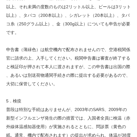
以上、それ未満の度数のものは2リットル以上、ビールは3リット
以上）、タバコ（200本以上）、シガレット（20本以上）、タバ
コ糸（250グラム以上）、金（300g以上）についても申告が必要
です。
申告書（薄緑色）は航空機内で配布されませんので、空港税関係
官に請求の上、入手してください。税関申告書は審査が終了する
と検証印が押されて本人に渡されますが、この申告書は出国の際
、あるいは別送荷物通関手続きの際に提出する必要があるので、
大切に保管してください。
5．検疫
普段は特別な手続はありませんが、2003年のSARS、2009年の
新型インフルエンザ発生の際の措置では、入国者全員に検温（赤
外線体温感知器使用）が実施されるとともに、問診票（黄色の
紙。通常、機内で配布されます）の提出が求められ、体温が38度