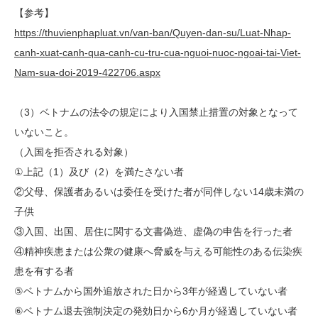
【参考】
https://thuvienphapluat.vn/van-ban/Quyen-dan-su/Luat-Nhap-
canh-xuat-canh-qua-canh-cu-tru-cua-nguoi-nuoc-ngoai-tai-Viet-
Nam-sua-doi-2019-422706.aspx
（3）ベトナムの法令の規定により入国禁止措置の対象となって
いないこと。
（入国を拒否される対象）
①上記（1）及び（2）を満たさない者
②父母、保護者あるいは委任を受けた者が同伴しない14歳未満の
子供
③入国、出国、居住に関する文書偽造、虚偽の申告を行った者
④精神疾患または公衆の健康へ脅威を与える可能性のある伝染疾
患を有する者
⑤ベトナムから国外追放された日から3年が経過していない者
⑥ベトナム退去強制決定の発効日から6か月が経過していない者