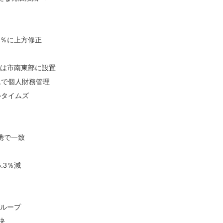
7％に上方修正
港は市南東部に設置
ムで個人財務管理
ルタイムズ
携で一致
.3％減
グループ
決