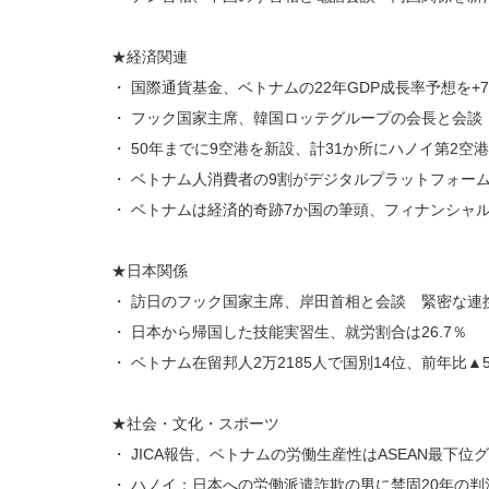
★経済関連
・ 国際通貨基金、ベトナムの22年GDP成長率予想を+
・ フック国家主席、韓国ロッテグループの会長と会談
・ 50年までに9空港を新設、計31か所にハノイ第2空
・ ベトナム人消費者の9割がデジタルプラットフォー
・ ベトナムは経済的奇跡7か国の筆頭、フィナンシャ
★日本関係
・ 訪日のフック国家主席、岸田首相と会談 緊密な連
・ 日本から帰国した技能実習生、就労割合は26.7％
・ ベトナム在留邦人2万2185人で国別14位、前年比▲5
★社会・文化・スポーツ
・ JICA報告、ベトナムの労働生産性はASEAN最下位
・ ハノイ：日本への労働派遣詐欺の男に禁固20年の判