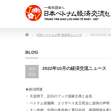
Home
VOVベトナムの声 放送局ニュース
2022年10月
BLOG
2022年10月の経済交流ニュース
10.9
2022
★政治関連
・ 天皇陛下、訪日のフック国家主席と会見
・ ベトナム首脳陣、エリザベス女王死去に追悼の声明
・ チン首相、中国の李首相と電話会談 両国関係を新