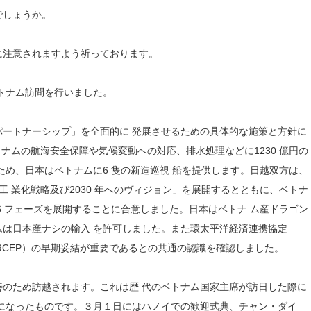
でしょうか。
に注意されますよう祈っております。
のベトナム訪問を行いました。
ートナーシップ」を全面的に 発展させるための具体的な施策と方針に
トナムの航海安全保障や気候変動への対応、排水処理などに1230 億円の
ため、日本はベトナムに6 隻の新造巡視 船を提供します。日越双方は、
工 業化戦略及び2030 年へのヴィジョン」を展開するとともに、ベトナ
6 フェーズを展開することに合意しました。日本はベトナ ム産ドラゴン
は日本産ナシの輸入 を許可しました。また環太平洋経済連携協定
RCEP）の早期妥結が重要であるとの共通の認識を確認しました。
のため訪越されます。これは歴 代のベトナム国家主席が訪日した際に
になったものです。３月１日にはハノイでの歓迎式典、チャン・ダイ