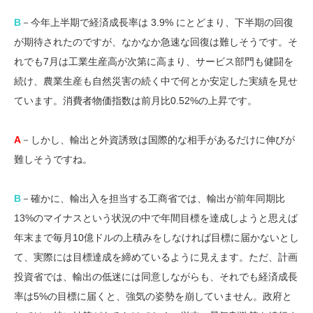
B
－今年上半期で経済成長率は 3.9% にとどまり、下半期の回復
が期待されたのですが、なかなか急速な回復は難しそうです。そ
れでも7月は工業生産高が次第に高まり、サービス部門も健闘を
続け、農業生産も自然災害の続く中で何とか安定した実績を見せ
ています。消費者物価指数は前月比0.52%の上昇です。
A
－しかし、輸出と外資誘致は国際的な相手があるだけに伸びが
難しそうですね。
B
－確かに、輸出入を担当する工商省では、輸出が前年同期比
13%のマイナスという状況の中で年間目標を達成しようと思えば
年末まで毎月10億ドルの上積みをしなければ目標に届かないとし
て、実際には目標達成を締めているように見えます。ただ、計画
投資省では、輸出の低迷には同意しながらも、それでも経済成長
率は5%の目標に届くと、強気の姿勢を崩していません。政府と