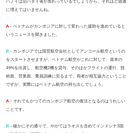
ハノイは旧ハタイ省が加わっているでしょうから、それほど急激
に増えてはいませんね。
A
－ベトナムがカンボジアに対して変わった援助を進めていると
いうニュースを聞きました。
B
－カンボジアでは国営航空会社としてアンコール航空というの
をスタートさせますが、ベトナム航空がこれに対して、資本の
49%を出資し、航空機2機を貸与、そのほかフライトの運行、技
術面、営業面、乗員訓練に至るまで、両者が相互協力ということ
ですが、実際にはベトナム航空の持ち出しでしょう。
A
－それでもかつてのカンボジア航空の復活となるのはうれしい
ことです。
B
－確かにその通りで、やがてはラオスも含めてインドシナ3国