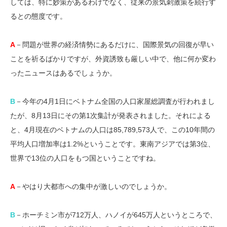
しては、特に妙策があるわけでなく、従来の景気刺激策を続行す
るとの態度です。
A
－問題が世界の経済情勢にあるだけに、国際景気の回復が早い
ことを祈るばかりですが、外資誘致も厳しい中で、他に何か変わ
ったニュースはあるでしょうか。
B
－今年の4月1日にベトナム全国の人口家屋総調査が行われまし
たが、8月13日にその第1次集計が発表されました。それによる
と、4月現在のベトナムの人口は85,789,573人で、この10年間の
平均人口増加率は1.2%ということです。東南アジアでは第3位、
世界で13位の人口をもつ国ということですね。
A
－やはり大都市への集中が激しいのでしょうか。
B
－ホーチミン市が712万人、ハノイが645万人というところで、