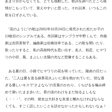
あまり分からなくても、とても感動した。歌詞を調べたところ感
情がこもっていて、覚えやすいと思った。それ以来、いつもこの
歌を口ずさんでいる。
“花のように”の歌は2001年10月24日に発売された松たか子の
13枚目のシングルである。作詞家はサンプラザ中野くんで、作曲
家は吉田美智子。編曲家は佐橋佳幸である。この歌を聞いたり、
歌ったりすると、私の高校時代を思い出す。友人、初恋、ヒマワ
リの小径、風、まぶしい太陽の光など想像することもある。
ある夏の日、小路でヒマワリの花を咲っていた。陽炎の日だっ
た。”二人は夏を送る線香花火ふいに肩を抱かれていた。切な過
ぎる優しいキスで“さよなら”の言葉のかわり。くちびるを噛み締
めて俯いたまま歩いた。君の涙のわけをまだ知るよしもな
く・・・”。その時、彼女は大好きな友達と離れなければならな
くても、すごく話したいことを話せなかったかもしれないなぁ！