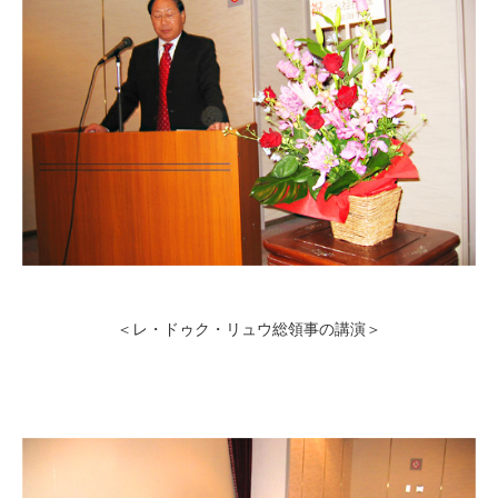
＜レ・ドゥク・リュウ総領事の講演＞