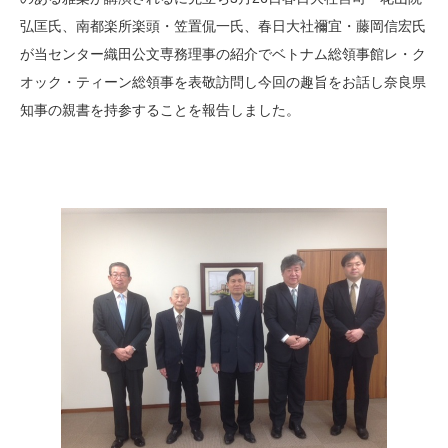
弘匡氏、南都楽所楽頭・笠置侃一氏、春日大社禰宜・藤岡信宏氏
が当センター織田公文専務理事の紹介でベトナム総領事館レ・ク
オック・ティーン総領事を表敬訪問し今回の趣旨をお話し奈良県
知事の親書を持参することを報告しました。