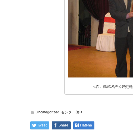
＜右：前田JR西労組委
Uncategorized
,
センター便り
Tweet
Share
Hatena