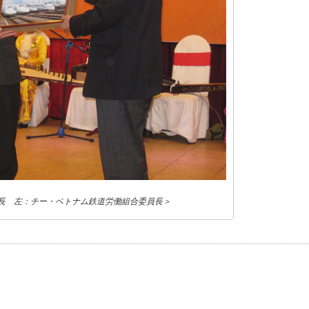
員長 左：チー・ベトナム鉄道労働組合委員長＞