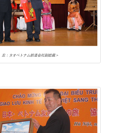
 左：タオベトナム鉄道会社副総裁＞