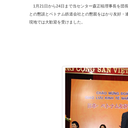
1月21日から24日まで当センター森正暁理事長を団
との懇談とベトナム鉄道会社との懇親をはかり友好・連
現地では大歓迎を受けました。