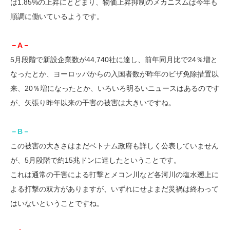
は1.85%の上昇にとどまり、物価上昇抑制のメカニズムは今年も
順調に働いているようです。
－A－
5月段階で新設企業数が44,740社に達し、前年同月比で24％増と
なったとか、ヨーロッパからの入国者数が昨年のビザ免除措置以
来、20％増になったとか、いろいろ明るいニュースはあるのです
が、矢張り昨年以来の干害の被害は大きいですね。
－B－
この被害の大きさはまだベトナム政府も詳しく公表していません
が、5月段階で約15兆ドンに達したということです。
これは通常の干害による打撃とメコン川など各河川の塩水遡上に
よる打撃の双方がありますが、いずれにせよまだ災禍は終わって
はいないということですね。