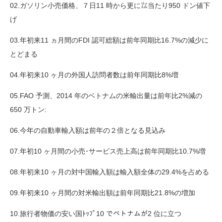
02.ガソリン小売価格、７日11 時から更に㍑当たり950 ドン値下
げ
03.年初来11 ヵ月間のFDI 認可総額は前年同期比16.7%の減少に
とどまる
04.年初来10 ヶ月の外国人訪問者数は前年同期比8%増
05.FAO 予測、2014 年のベトナムの米輸出量は前年比2%減の
650 万トン:
06.今年の自動車輸入額は前年の２倍となる見込み
07.年初10 ヶ月間の小売･サービス売上高は前年同期比10.7%増
08.年初来10 ヶ月の対中国輸入額は輸入額全体の29.4%を占める
09.年初来10 ヶ月間の対米輸出額は前年同期比21.8%の増加
10.旅行者物価の安い国ﾄｯﾌﾟ10 でベトナムが2 位に立つ