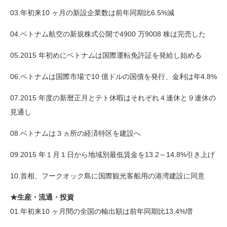
03.年初来10 ヶ月の新設企業数は前年同期比6.5%減
04.ベトナム航空の新規株式公開で4900 万9008 株は完売した
05.2015 年初めにベトナムは国際運転免許証を発給し始める
06.ベトナムは国際市場で10 億ドルの国債を発行、金利は年4.8%
07.2015 年度の新暦正月とテト休暇はそれぞれ４連休と９連休の
見通し
08.ベトナムは３ヵ所の経済特区を建設へ
09.2015 年１月１日から地域別最低賃金を13.2～14.8%引き上げ
10.首相、フークオック島に国際観光客船用の港湾建設に同意
★生産・流通・投資
01.年初来10 ヶ月間の全国の輸出額は前年同期比13.4%増