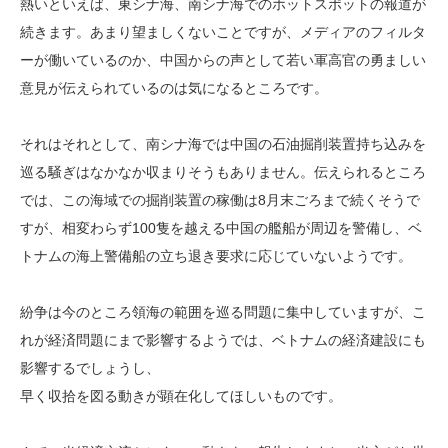
熱いといえば、東シナ海、南シナ海でのホットスポットの報道が
続きます。あまり望ましくないことですが、メディアのフィルタ
ーが働いているのか、中国からの声として若い軍高官の勇ましい
意見が伝えられているのは気になるところです。
それはそれとして、南シナ海では中国の石油掘削装置持ち込みを
巡る騒ぎはなかなか収まりそうもありません。伝えられるところ
では、この海域での掘削装置の稼働は8月末ごろまで続くそうで
すが、相変わらず100隻を越える中国の艦船が周辺を警備し、ベ
トナムの海上警備船の立ち退き要求に応じていないようです。
紛争は今のところ領海の範囲を巡る問題に集中していますが、こ
れが経済問題にまで影響するようでは、ベトナムの経済建設にも
影響するでしょうし、
早く収拾を図る動きが顕在化してほしいものです。