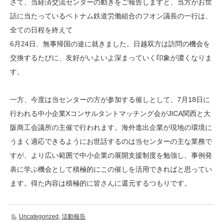
さて、当経済交流センターの動きをご報告しますと、当方がお世
話に当たっているベトナム鉄道労働組合のフオン議長の一行は、
全ての日程を終えて
6月24日、無事帰国の途に就きました。日越双方は訪問の機会を
交換するたびに、友好がいよいよ深まっていく印象が濃くなりま
す。
一方、今度は当センターの方が参加する催しとして、7月18日に
行われる中小企業Xコンサルタントマッチング会がJICA関西と大
阪商工会議所の主催で行われます。海外進出企業が現地の環境に
うまく適応できるようにお世話するのは当センターの主な業務で
すが、より広い範囲で中小企業の展開支援制度を勉強し、事例発
表に学ぶ機会として積極的にこの催しを活用できればと思ってい
ます。得た内容は積極的に皆さんに還元するつもりです。
Uncategorized
,
活動報告