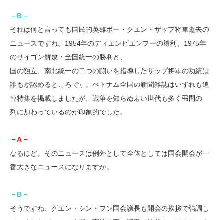
－B－
それは何と言っても国民的英雄ボー・グエン・ザップ将軍逝去の
ニュースですね。1954年のディエンビエンフーの勝利、1975年
のサイゴン解放・全国統一の勝利と、
国の独立、南北統一の二つの闘いを指導したザップ将軍の功績は
誰もが認めるところです。べトナム全国の新聞雑誌はいずれも追
悼特集を掲載しましたが、戦争を知らぬ若い世代も多く弔問の
列に加わっているのが印象的でした。
－A－
なるほど。そのニュースは例外として全体としては国会開会が一
番大きなニュースになりますか。
－B－
そうですね、グエン・シン・フン国会議長も開会の挨拶で強調し