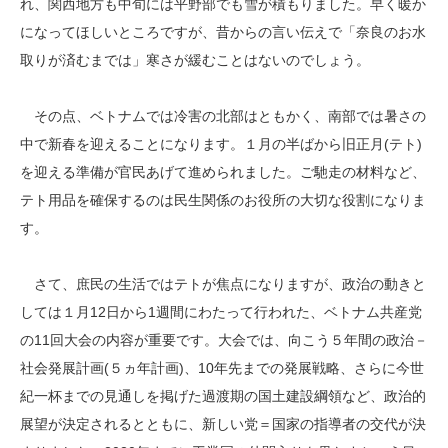
れ、関西地方も中旬には平野部でも雪が積もりました。早く暖か
になってほしいところですが、昔からの言い伝えで「奈良のお水
取りが済むまでは」寒さが緩むことはないのでしょう。
その点、ベトナムでは冷害の北部はともかく、南部では暑さの
中で新春を迎えることになります。１月の半ばから旧正月(テト)
を迎える準備が官民あげて進められました。ご馳走の材料など、
テト用品を確保するのは民生関係のお役所の大切な役割になりま
す。
さて、庶民の生活ではテトが焦点になりますが、政治の動きと
しては１月12日から1週間にわたって行われた、ベトナム共産党
の11回大会の内容が重要です。大会では、向こう５年間の政治－
社会発展計画(５ヵ年計画)、10年先までの発展戦略、さらに今世
紀一杯までの見通しを掲げた過渡期の国土建設綱領など、政治的
展望が決定されるとともに、新しい党＝国家の指導者の交代が決