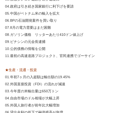
04.政府は引き続き国家銀行に利下げを要請
05.中国がベトナム米の輸入を拡大
06.BPの石油開発案件を買い取り
07.8月の電力需要はまだ困難
08.ガソリン価格 リッターあたり410ドン値上げ
09.ビナシンの元会長逮捕
10.公的債務の情報を公開
11.最初の高速道路プロジェクト、官民連携でゴーサイン
★生産・流通・投資
01.年初7ヶ月の入超額は輸出額の19.45%
02.外国直接投資（FDI）の流れが減速
03.今年度の米輸出量は650万トン
04.自由市場のドル相場が大幅上昇
05.外国人旅行者が前年比大幅増加
06.貸出金利の低下で融資残高が急増