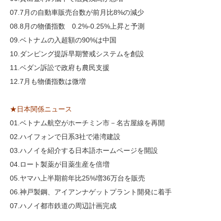
07.7月の自動車販売台数が前月比8%の減少
08.8月の物価指数 0.2%-0.25%上昇と予測
09.ベトナムの入超額の90%は中国
10.ダンピング提訴早期警戒システムを創設
11.ベダン訴訟で政府も農民支援
12.7月も物価指数は微増
★日本関係ニュース
01.ベトナム航空がホーチミン市－名古屋線を再開
02.ハイフォンで日系3社で港湾建設
03.ハノイを紹介する日本語ホームページを開設
04.ロート製薬が目薬生産を倍増
05.ヤマハ上半期前年比25%増36万台を販売
06.神戸製鋼、アイアンナゲットプラント開発に着手
07.ハノイ都市鉄道の周辺計画完成