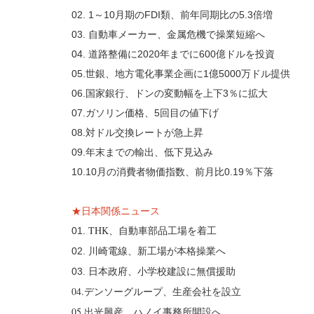
02. 1～10月期のFDI類、前年同期比の5.3倍増
03. 自動車メーカー、金属危機で操業短縮へ
04. 道路整備に2020年までに600億ドルを投資
05.世銀、地方電化事業企画に1億5000万ドル提供
06.国家銀行、ドンの変動幅を上下3％に拡大
07.ガソリン価格、5回目の値下げ
08.対ドル交換レートが急上昇
09.年末までの輸出、低下見込み
10.10月の消費者物価指数、前月比0.19％下落
★日本関係ニュース
THK、自動車部品工場を着工
01.
川崎電線、新工場が本格操業へ
02.
日本政府、小学校建設に無償援助
03.
04.デンソーグループ、生産会社を設立
05.出光興産、ハノイ事務所開設へ