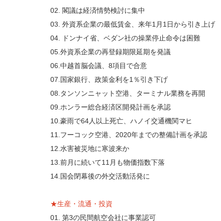
02. 閣議は経済情勢検討に集中
03. 外資系企業の最低賃金、来年1月1日から引き上げ
04. ドンナイ省、ベダン社の操業停止命令は困難
05.外資系企業の再登録期限延期を発議
06.中越首脳会議、8項目で合意
07.国家銀行、政策金利を1％引き下げ
08.タンソンニャット空港、ターミナル業務を再開
09.ホンラー総合経済区開発計画を承認
10.豪雨で64人以上死亡、ハノイ交通機関マヒ
11.フーコック空港、2020年までの整備計画を承認
12.水害被災地に寒波来か
13.前月に続いて11月も物価指数下落
14.国会閉幕後の外交活動活発に
★生産・流通・投資
01. 第3の民間航空会社に事業認可