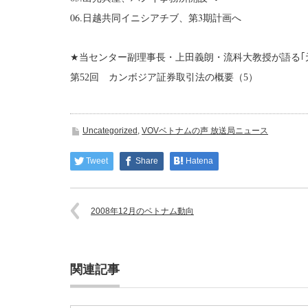
06.日越共同イニシアチブ、第3期計画へ
★
当センター副理事長・上田義朗・流科大教授が語る
第
52
回 カンボジア証券取引法の概要（5）
Uncategorized
,
VOVベトナムの声 放送局ニュース
Tweet
Share
Hatena
2008年12月のベトナム動向
関連記事