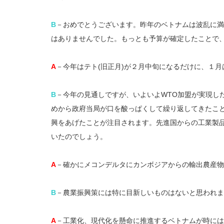
B
－おめでとうございます。昨年のベトナムは波乱に満
はありませんでした。もっとも予算が確定したことで
A
－今年はテト(旧正月)が２月中旬になるだけに、１
B
－今年の見通しですが、いよいよWTO加盟が実現し
めから政府当局が口を酸っぱくして繰り返してきたこ
興をあげたことが注目されます。先進国からの工業製
いたのでしょう。
A
－確かにメコンデルタにカンボジアからの輸出農産物
B
－農業振興策には特に目新しいものはないと思われま
A
－工業化、現代化を懸命に推進するベトナムが時には