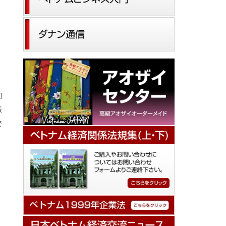
ス
初
振
驚