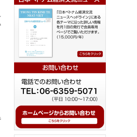
し
込
れ